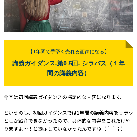
【
1
年間で手堅く売れる画家になる】
講義ガイダンス
-
第
0.5
回
-
シラバス（１年
間の講義内容）
今回は初回講義ガイダンスの補足的な内容になります。
というのも、初回ガイダンスでは
1
年間の講義内容をサラッ
としか紹介できなかったので、具体的な内容をこれだけや
りますよ～！と提示していなかったんですね（＾＾；）