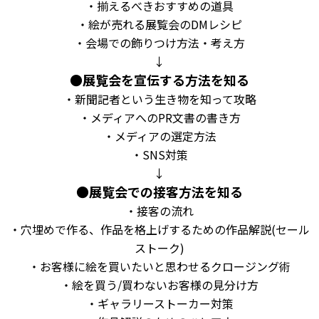
・揃えるべきおすすめの道具
・絵が売れる展覧会の
DM
レシピ
・会場での飾りつけ方法・考え方
↓
●
展覧会を宣伝する方法を知る
・新聞記者という生き物を知って攻略
・メディアへの
PR
文書の書き方
・メディアの選定方法
・
SNS
対策
↓
●
展覧会での接客方法を知る
・接客の流れ
・穴埋めで作る、作品を格上げするための作品解説
(
セール
ストーク
)
・お客様に絵を買いたいと思わせるクロージング術
・絵を買う
/
買わないお客様の見分け方
・ギャラリーストーカー対策