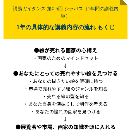
講義ガイダンス
-
第
0.5
回
-
シラバス（
1
年間の講義内
容）
1
年の具体的な講義内容の流れ
もくじ
●
絵が売れる画家の心構え
・画家のためのマインドセット
↓
●
あなたにとっての売れやすい絵を見つける
・あなたの描きたい絵を明確に持つ
・市場で売れやすい絵のジャンルを知る
・売れる絵の型を知る
・あなた自身を深掘りして制作を考える
・あなたの憧れの画家を見つける
↓
●
展覧会や市場、画家の知識を頭に入れる