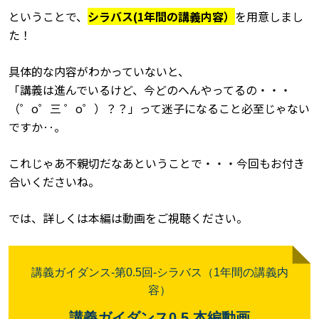
ということで、
シラバス
(1
年間の講義内容）
を用意しまし
た！
具体的な内容がわかっていないと、
「講義は進んでいるけど、今どのへんやってるの・・・
（゜
o
゜三
゜
o
゜）？？」って迷子になること必至じゃない
ですか‥。
これじゃあ不親切だなあということで・・・今回もお付き
合いくださいね。
では、詳しくは本編は動画をご視聴ください。
講義ガイダンス
-
第
0.5
回
-
シラバス（
1
年間の講義内
容）
講義ガイダンス
0.5
本編動画