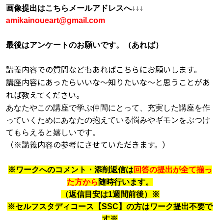
画像提出はこちらメールアドレスへ
↓↓↓
amikainoueart@gmail.com
最後はアンケートのお願いです。（あれば）
講義内容での質問などもあればこちらにお願いします。
講座内容にあったらいいな～知りたいな～と思うことがあ
れば教えてください。
あなたやこの講座で学ぶ仲間にとって、充実した講座を作
っていくためにあなたの抱えている悩みやギモンをぶつけ
てもらえると嬉しいです。
（※講義内容の参考にさせていただきます。）
※
ワークへのコメント・添削返信は
回答の提出が全て揃っ
た方から
随時行います。
（返信目安は
1
週間前後）※
※
セルフスタディコース【
SSC
】の方はワーク提出不要で
す※