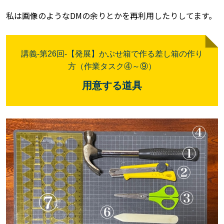
私は画像のようなDMの余りとかを再利用したりしてます。
講義
-
第26
回-【発展】かぶせ箱で作る差し箱の作り
方
（作業タスク④～⑨）
用意する道具