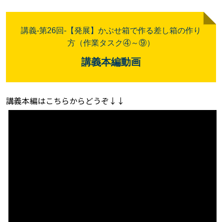
講義
-
第26
回-【発展】かぶせ箱で作る差し箱の作り
方
（作業タスク④～⑨）
講義本編動画
講義本編はこちらからどうぞ
↓↓