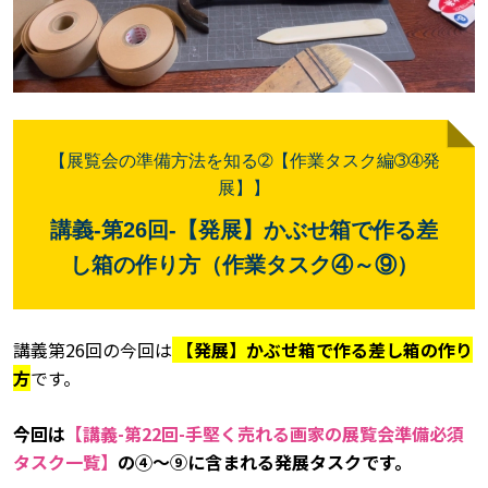
【展覧会の準備方法を知る➁【作業タスク編➂➃発
展】
】
講義
-
第26
回
-【発展】かぶせ箱で作る差
し箱の作り方（作業タスク④～⑨）
講義第26回の今回は
【発展】かぶせ箱で作る差し箱の作り
方
です。
今回は
【講義-第22回-手堅く売れる画家の展覧会準備必須
タスク一覧】
の④～⑨に含まれる発展タスクです。