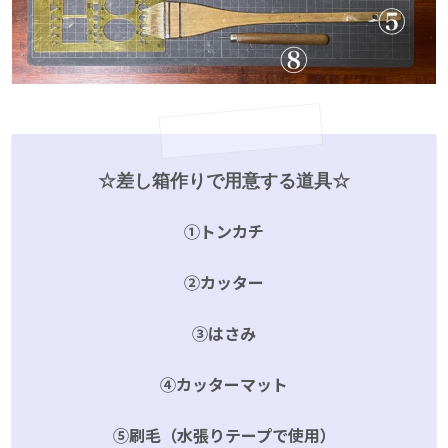
☆差し箱作りで用意する道具☆
➀トンカチ
➁カッター
➂はさみ
④カッターマット
⑤刷毛（水張りテープで使用）