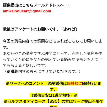
画像提出はこちらメールアドレスへ
↓↓↓
amikainoueart@gmail.com
最後はアンケートのお願いです。（あれば）
今回の講義内容での質問などもあればこちらにお願いしま
す。
あなたやこの講座で学ぶ仲間にとって、充実した講座を作
っていくためにあなたの抱えている悩みやギモンをぶつけ
てもらえると嬉しいです。
（※講義内容の参考にさせていただきます。）
※
ワークへのコメント・添削返信は
回答順に
随時行いま
す。
（返信目安は
1
週間前後）※
※
セルフスタディコース【
SSC
】の方はワーク提出不要で