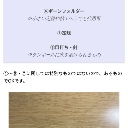
➅ボーンフォルダー
※小さい定規や粘土ヘラでも代用可
⑦定規
⑧目打ち・針
※ダンボールに穴をあけられるもの
➀～⑤・⑦に関しては特別なものではないので、あるもの
でOKです。