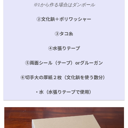
※1から作る場合はダンボール
➁文化鋲＋ポリワッシャー
➂タコ糸
④水張りテープ
⑤両面シール（テープ）orグルーガン
➅切手大の厚紙２枚（文化鋲を使う数分）
・水（水張りテープで使用）