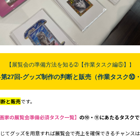
【展覧会の準備方法を知る➁【作業タスク編⑤】
】
-
第27
回
-グッズ制作の判断と販売（作業タスク⑩
判断と販売
です。
れる画家の展覧会準備必須タスク一覧】
の⑩・⑪にあたるタスクで
じてグッズを用意すれば展覧会で売上を確保できるチャンスは