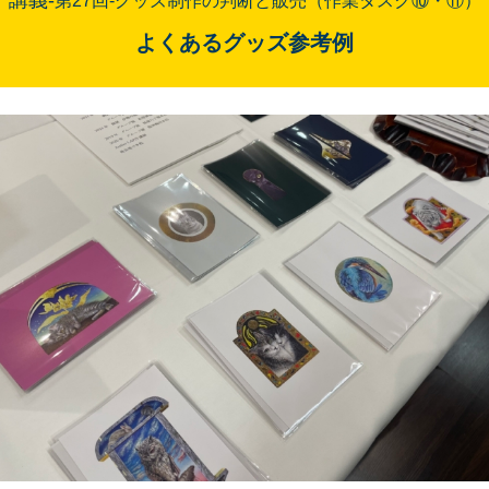
講義-
第27
回
-グッズ制作の判断と販売（作業タスク⑩・⑪）
よくあるグッズ参考例