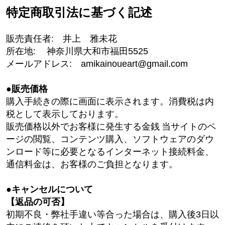
特定商取引法に基づく記述
販売責任者
:
井上 雅未花
所在地
:
神奈川県大和市福田5525
メールアドレス
:
amikainoueart
@gmail.com
●
販売価格
購入手続きの際に画面に表示されます。消費税は内
税として表示しております。
販売価格以外でお客様に発生する金銭
当サイトのペ
ージの閲覧、コンテンツ購入、ソフトウェアのダウ
ンロード等に必要となるインターネット接続料金、
通信料金は、お客様のご負担となります。
●
キャンセルについて
【返品の可否】
初期不良・弊社手違い等合った場合は、購入後
3
日以